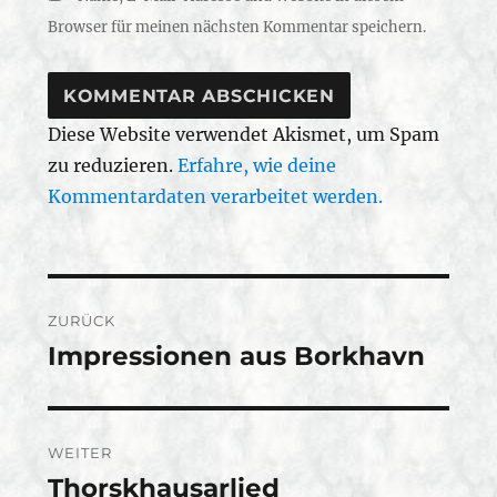
Browser für meinen nächsten Kommentar speichern.
Diese Website verwendet Akismet, um Spam
zu reduzieren.
Erfahre, wie deine
Kommentardaten verarbeitet werden.
Beitragsnavigation
ZURÜCK
Impressionen aus Borkhavn
Vorheriger
Beitrag:
WEITER
Thorskhausarlied
Nächster