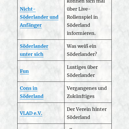
können sich mal
Nicht-
über Live-
Söderlander und
Rollenspiel in
Anfänger
Söderland
informieren.
Söderlander
Was weiß ein
unter sich
Söderlander?
Lustiges über
Fun
Söderlander
Cons in
Vergangenes und
Söderland
Zukünftiges
Der Verein hinter
VLAD e.V.
Söderland