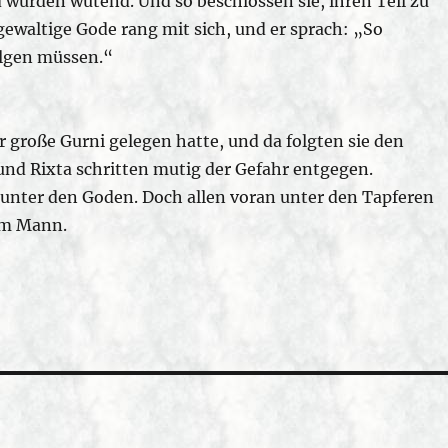
wurden wütend. Und so beschlossen sie, ihren Teil zu
gewaltige Gode rang mit sich, und er sprach: „So
folgen müssen.“
r große Gurni gelegen hatte, und da folgten sie den
und Rixta schritten mutig der Gefahr entgegen.
 unter den Goden. Doch allen voran unter den Tapferen
rem Mann.