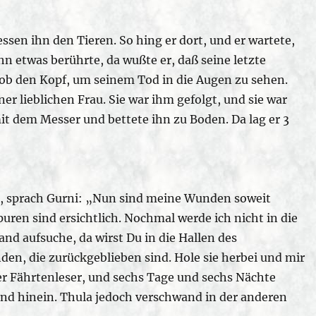
sen ihn den Tieren. So hing er dort, und er wartete,
 ihn etwas berührte, da wußte er, daß seine letzte
ob den Kopf, um seinem Tod in die Augen zu sehen.
er lieblichen Frau. Sie war ihm gefolgt, und sie war
mit dem Messer und bettete ihn zu Boden. Da lag er 3
s, sprach Gurni: „Nun sind meine Wunden soweit
puren sind ersichtlich. Nochmal werde ich nicht in die
nd aufsuche, da wirst Du in die Hallen des
en, die zurückgeblieben sind. Hole sie herbei und mir
der Fährtenleser, und sechs Tage und sechs Nächte
land hinein. Thula jedoch verschwand in der anderen