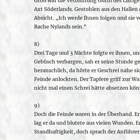
Groß war die Verblüffung Gurni des Listigen,
Axt Söderlands. Gestohlen aus den Hallen 
Absicht. „Ich werde Ihnen folgen und sie 
Rache Nylands sein.“
8)
Drei Tage und 3 Nächte folgte er ihnen, u
Gebüsch verbargen, sah er seine Stunde g
heranschlich, da hörte er Geschrei nahe s
Feinde anlockten. Der Tapfere griff zur Waf
nicht mal einen Schrei hätte absetzen kö
9)
Doch die Feinde waren in der Überhand. Er 
lag er da und blutete aus vielen Wunden. Er
Standhaftigkeit, doch sprach der Anführer: „