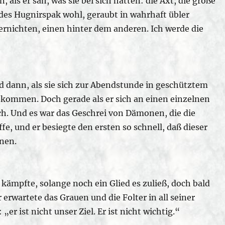
 als er sah, was sie bei sich hatten: die Axt, die große
des Hugnirspak wohl, geraubt in wahrhaft übler
vernichten, einen hinter dem anderen. Ich werde die
nd dann, als sie sich zur Abendstunde in geschütztem
ekommen. Doch gerade als er sich an einen einzelnen
ich. Und es war das Geschrei von Dämonen, die die
fe, und er besiegte den ersten so schnell, daß dieser
nnen.
kämpfte, solange noch ein Glied es zuließ, doch bald
 erwartete das Grauen und die Folter in all seiner
er ist nicht unser Ziel. Er ist nicht wichtig.“