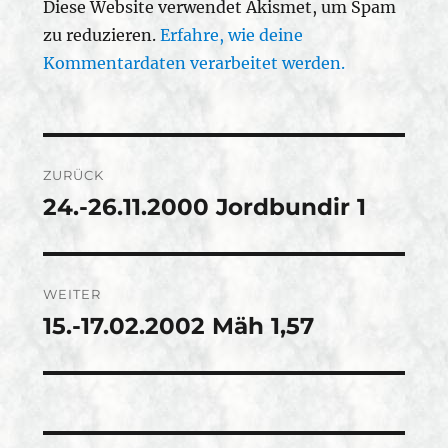
Diese Website verwendet Akismet, um Spam
zu reduzieren.
Erfahre, wie deine
Kommentardaten verarbeitet werden.
Beitragsnavigation
ZURÜCK
24.-26.11.2000 Jordbundir 1
Vorheriger
Beitrag:
WEITER
15.-17.02.2002 Mäh 1,57
Nächster
Beitrag: